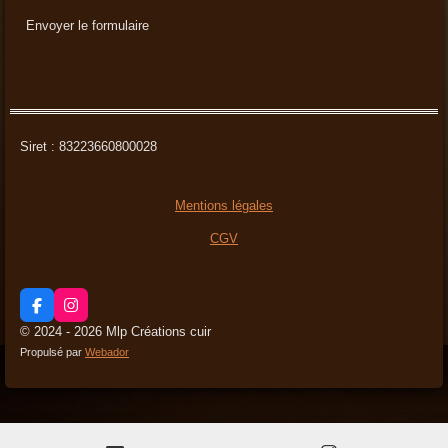
Envoyer le formulaire
Siret : 83223660800028
Mentions légales
CGV
F
I
a
n
© 2024 - 2026 Mlp Créations cuir
c
s
Propulsé par
Webador
e
t
b
a
o
g
o
r
k
a
m