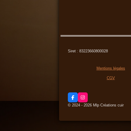
Siret : 83223660800028
Mentions légales
CGV
F
I
a
n
© 2024 - 2026 Mlp Créations cuir
c
s
e
t
b
a
o
g
o
r
k
a