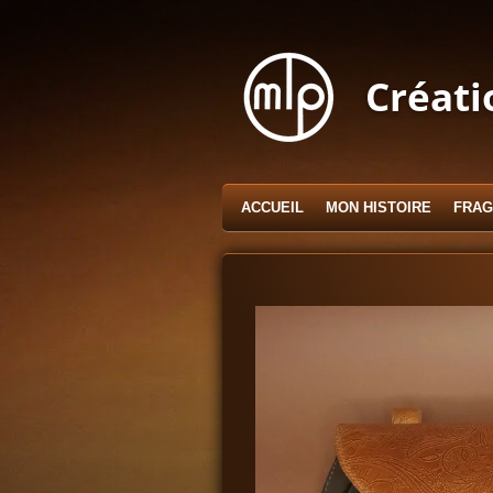
Passer
au
contenu
Créati
principal
ACCUEIL
MON HISTOIRE
FRAG