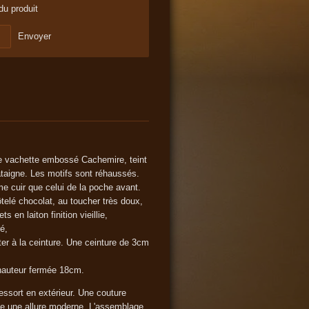
du produit
Envoyer
de vachette embossé Cachemire, teint
hataigne. Les motifs sont réhaussés.
e cuir que celui de la poche avant.
telé chocolat, au toucher très doux,
s en laiton finition vieillie,
é,
ter à la ceinture. Une ceinture de 3cm
hauteur fermée 18cm.
ssort en extérieur. Une couture
onne une allure moderne. L'assemblage