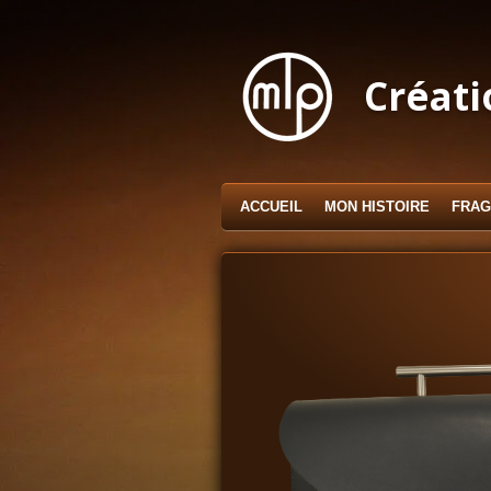
Passer
au
contenu
Créati
principal
ACCUEIL
MON HISTOIRE
FRAG